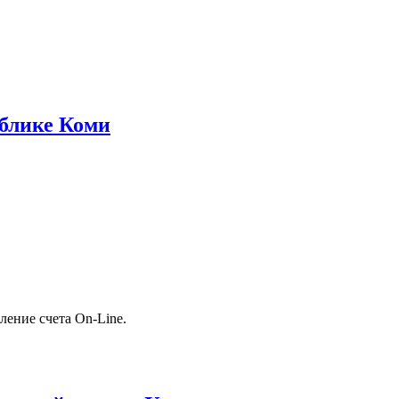
блике Коми
ление счета On-Line.